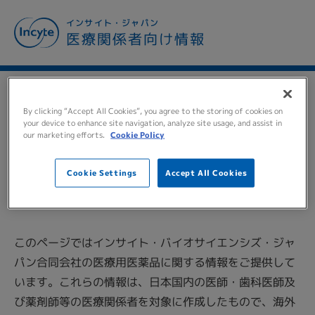
メ
インサイト・ジャパン
イ
医療関係者向け情報
ン
コ
ン
テ
TO ALL MEDICAL
ン
By clicking “Accept All Cookies”, you agree to the storing of cookies on
ツ
your device to enhance site navigation, analyze site usage, and assist in
PERSONNEL
医療関係者の
our marketing efforts.
Cookie Policy
に
移
皆様へ
動
Cookie Settings
Accept All Cookies
このページではインサイト・バイオサイエンシズ・ジャ
パン合同会社の医療用医薬品に関する情報をご提供して
います。これらの情報は、日本国内の医師・歯科医師及
び薬剤師等の医療関係者を対象に作成したもので、海外