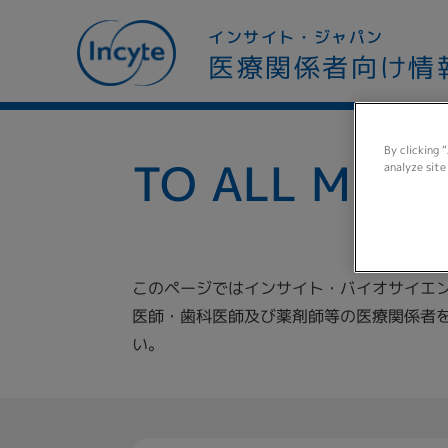
メ
イ
インサイト・ジャパン
ン
医療関係者向け情
コ
ン
テ
ン
By clicking 
TO ALL MEDI
analyze site
ツ
に
移
動
このページではインサイト・バイオサイエ
医師・歯科医師及び薬剤師等の医療関係者
い。