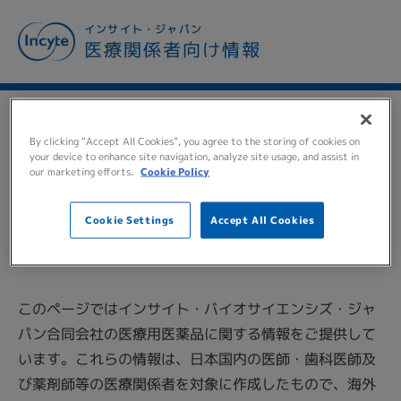
メ
インサイト・ジャパン
イ
医療関係者向け情報
ン
コ
ン
テ
TO ALL MEDICAL
ン
By clicking “Accept All Cookies”, you agree to the storing of cookies on
ツ
your device to enhance site navigation, analyze site usage, and assist in
PERSONNEL
医療関係者の
our marketing efforts.
Cookie Policy
に
移
皆様へ
動
Cookie Settings
Accept All Cookies
このページではインサイト・バイオサイエンシズ・ジャ
パン合同会社の医療用医薬品に関する情報をご提供して
います。これらの情報は、日本国内の医師・歯科医師及
び薬剤師等の医療関係者を対象に作成したもので、海外