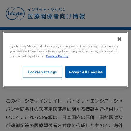
メ
インサイト・ジャパン
イ
医療関係者向け情報
ン
コ
ン
テ
TO ALL MEDICAL
ン
By clicking “Accept All Cookies”, you agree to the storing of cookies on
ツ
your device to enhance site navigation, analyze site usage, and assist in
PERSONNEL
医療関係者の
our marketing efforts.
Cookie Policy
に
移
皆様へ
動
Cookie Settings
Accept All Cookies
このページではインサイト・バイオサイエンシズ・ジャ
パン合同会社の医療用医薬品に関する情報をご提供して
います。これらの情報は、日本国内の医師・歯科医師及
び薬剤師等の医療関係者を対象に作成したもので、海外